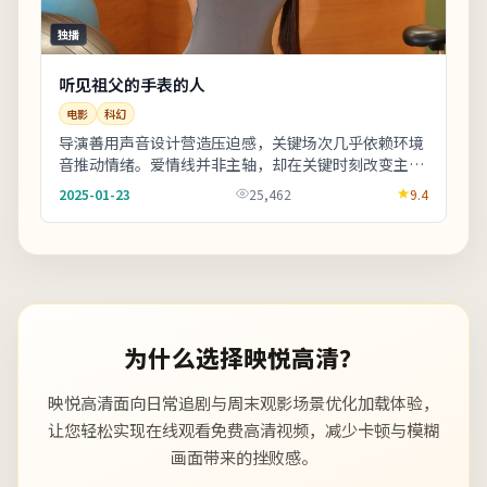
独播
听见祖父的手表的人
电影
科幻
导演善用声音设计营造压迫感，关键场次几乎依赖环境
音推动情绪。爱情线并非主轴，却在关键时刻改变主角
的行动轨迹。整体来看，这是一部类型元素清晰、人
2025-01-23
25,462
9.4
物...
为什么选择映悦高清？
映悦高清面向日常追剧与周末观影场景优化加载体验，
让您轻松实现在线观看免费高清视频，减少卡顿与模糊
画面带来的挫败感。