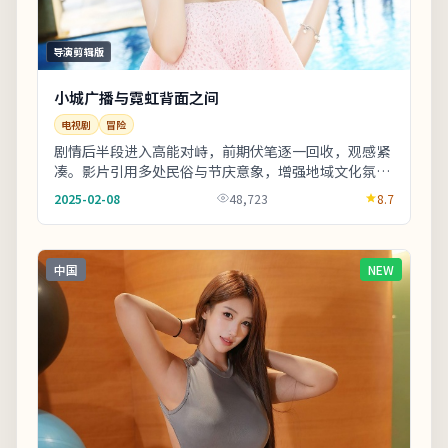
导演剪辑版
小城广播与霓虹背面之间
电视剧
冒险
剧情后半段进入高能对峙，前期伏笔逐一回收，观感紧
凑。影片引用多处民俗与节庆意象，增强地域文化氛
围。若你对东亚都市题材感兴趣，本片的地域符号与文
2025-02-08
48,723
8.7
化...
中国
NEW