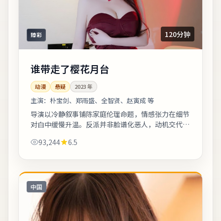
120分钟
臻彩
谁带走了樱花月台
动漫
悬疑
2023
年
主演：
朴宝剑、郑雨盛、全智贤、赵寅成 等
导演以冷静叙事铺陈家庭伦理命题，情感张力在细节
对白中缓慢升温。反派并非脸谱化恶人，动机交代完
整，使冲突更具现实刺痛感。剧情信息与人物关系可
93,244
6.5
在二刷时解锁更多前后呼应。《谁带走了樱...
中国