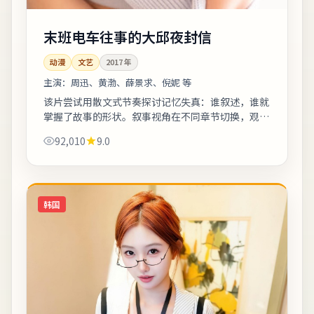
末班电车往事的大邱夜封信
动漫
文艺
2017
年
主演：
周迅、黄渤、薛景求、倪妮 等
该片尝试用散文式节奏探讨记忆失真：谁叙述，谁就
掌握了故事的形状。叙事视角在不同章节切换，观众
需留意时间标注以免迷路。上线之后口碑分化属正常
92,010
9.0
现象，建议亲自观看并形成独立判断。《末...
韩国