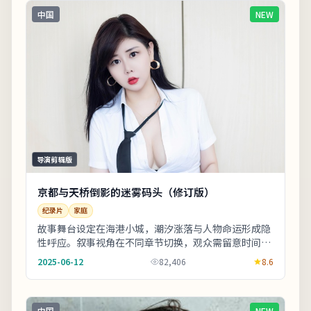
中国
NEW
导演剪辑版
京都与天桥倒影的迷雾码头（修订版）
纪录片
家庭
故事舞台设定在海港小城，潮汐涨落与人物命运形成隐
性呼应。叙事视角在不同章节切换，观众需留意时间标
注以免迷路。上线之后口碑分化属正常现象，建议亲
2025-06-12
82,406
8.6
自...
中国
NEW