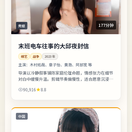
177分钟
完结
末班电车往事的大邱夜封信
综艺
战争
2023
年
主演：
木村拓哉、章子怡、黄渤、阿部宽 等
导演以冷静叙事铺陈家庭伦理命题，情感张力在细节
对白中缓慢升温。剪辑节奏偏慢性，适合愿意沉浸的
观众；若偏好快节奏可酌情快进前半。片尾字幕包含
90,916
8.8
幕后花絮名单，影迷可向幕后岗位致敬。《...
中国