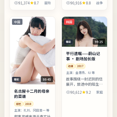
91,374
8.7
冒险
90,916
8.8
战争
后半段反转并非单纯惊
温。剪辑节奏偏慢性，
吓，而是推动人物完成
适合愿意沉浸的观众；
性格蜕变。剧情信息与
若偏好快节奏可酌情快
人物关系可在二刷时解
进前半。片尾字幕包含
中国
韩国
锁更...
幕后花...
99:25
臻彩
平行遗嘱——蔚山记
事 · 剧场加长版
动漫
2017
主演：
金惠秀、IU 等
故事围绕一封迟到的信
99:45
臻彩
展开，旅途中的陌生人
逐一走入主线。影片后
名古屋十二月的母亲
90,612
9.2
家庭
半段反转并非单纯惊
的菜谱
吓，而是推动人物完成
综艺
2018
性格蜕变。若你对东亚
都市题材感兴趣，本片
主演：
孔刘、冈田准一 等
的地域...
叙事灵感来源于真实社