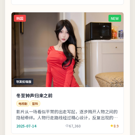
自...
韩国
NEW
导演剪辑版
冬至钟声归来之前
电视剧
冒险
影片从一场看似平常的出走写起，逐步揭开人物之间的
隐秘牵绊。人物行走路线经过精心设计，反复出现的十
字路口象征抉择。影片中出现的地标多为实景拍摄，
2025-07-14
67,360
8.9
旅...