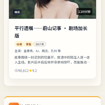
120分钟
臻彩
平行遗嘱——蔚山记事 · 剧场加长
版
动漫
家庭
2017
年
主演：
金惠秀、IU、周迅、孔刘 等
故事围绕一封迟到的信展开，旅途中的陌生人逐一走
入主线。影片后半段反转并非单纯惊吓，而是推动人
物完成性格蜕变。若你对东亚都市题材感兴趣，本片
90,612
9.2
的地域符号与文化语境值得关注。《平行遗...