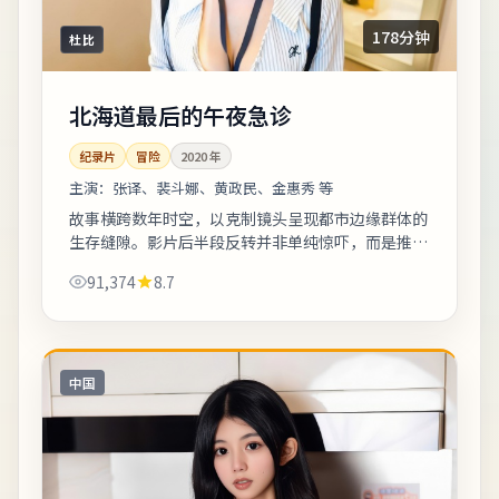
178分钟
杜比
北海道最后的午夜急诊
纪录片
冒险
2020
年
主演：
张译、裴斗娜、黄政民、金惠秀 等
故事横跨数年时空，以克制镜头呈现都市边缘群体的
生存缝隙。影片后半段反转并非单纯惊吓，而是推动
人物完成性格蜕变。剧情信息与人物关系可在二刷时
91,374
8.7
解锁更多前后呼应。《北海道最后的午夜急...
中国