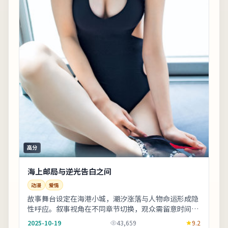
高分
海上邮局与逆光告白之间
动漫
爱情
故事舞台设定在海港小城，潮汐涨落与人物命运形成隐
性呼应。叙事视角在不同章节切换，观众需留意时间标
注以免迷路。上线之后口碑分化属正常现象，建议亲
2025-10-19
43,659
9.2