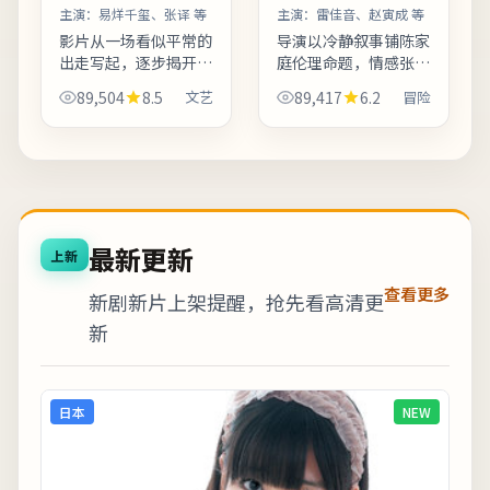
主演：
易烊千玺、张译 等
主演：
雷佳音、赵寅成 等
影片从一场看似平常的
导演以冷静叙事铺陈家
出走写起，逐步揭开人
庭伦理命题，情感张力
物之间的隐秘牵绊。影
在细节对白中缓慢升
89,504
8.5
文艺
89,417
6.2
冒险
像质感接近胶片颗粒
温。结局留白开放式处
感，画面颗粒与雨景结
理，适合观影后在社交
合氛围出众。适合喜欢
平台延伸讨论。上线之
细腻叙事与现实质感的
后口碑分化属正常现
观众；...
象，建议...
最新更新
上新
查看更多
新剧新片上架提醒，抢先看高清更
新
日本
NEW