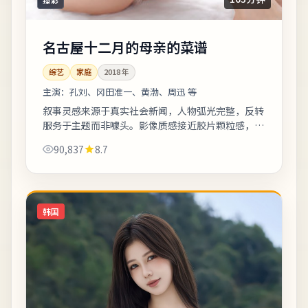
名古屋十二月的母亲的菜谱
综艺
家庭
2018
年
主演：
孔刘、冈田准一、黄渤、周迅 等
叙事灵感来源于真实社会新闻，人物弧光完整，反转
服务于主题而非噱头。影像质感接近胶片颗粒感，画
面颗粒与雨景结合氛围出众。上线之后口碑分化属正
90,837
8.7
常现象，建议亲自观看并形成独立判断。《...
韩国