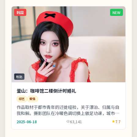
韩国
NEW
杜比
釜山：咖啡馆二楼倒计时婚礼
综艺
爱情
作品取材于都市青年的迁徙经验，关于漂泊、归属与自
我和解。摄影团队在冷暖色调切换上做足功课，城市霓
虹与陋巷昏灯对比鲜明。适合晚间完整观看，配合大
2025-06-18
63,141
7.7
屏...