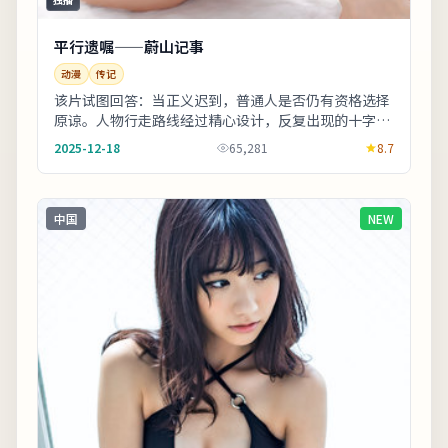
独播
平行遗嘱——蔚山记事
动漫
传记
该片试图回答：当正义迟到，普通人是否仍有资格选择
原谅。人物行走路线经过精心设计，反复出现的十字路
口象征抉择。影片中出现的地标多为实景拍摄，旅行
2025-12-18
65,281
8.7
爱...
中国
NEW