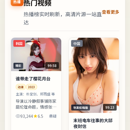
热门视频
热播
查看更多
热播榜实时刷新，高清片源一站直
达
韩国
中国
99:58
臻彩
谁带走了樱花月台
动漫
2023
主演：
朴宝剑、郑雨盛 等
导演以冷静叙事铺陈家
庭伦理命题，情感张力
99:23
导演剪辑版
在细节对白中缓慢升
93,244
6.5
悬疑
温。反派并非脸谱化恶
末班电车往事的大邱
人，动机交代完整，使
夜封信