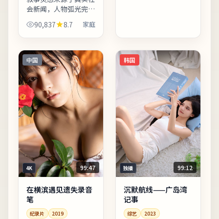
会新闻，人物弧光完
整，反转服务于主题而
90,837
8.7
家庭
非噱头。影像质感接近
胶片颗粒感，画面颗粒
与雨景结合氛围出众。
上线之后口碑分化属正
中国
韩国
常现象...
99:47
99:12
4K
独播
在横滨遇见遗失录音
沉默航线——广岛湾
笔
记事
纪录片
2019
综艺
2023