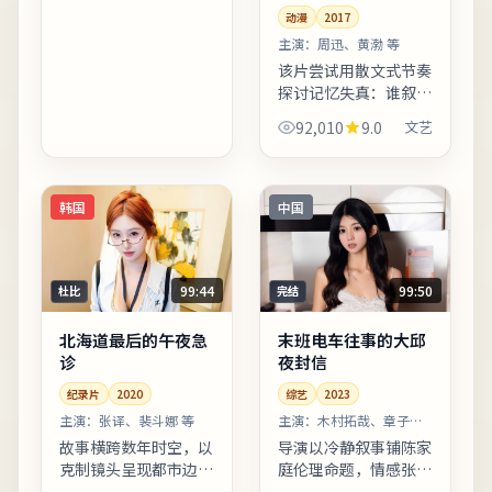
冲突更具现实刺痛感。
动漫
2017
剧情信息与人物关系可
在二刷...
主演：
周迅、黄渤 等
该片尝试用散文式节奏
探讨记忆失真：谁叙
述，谁就掌握了故事的
92,010
9.0
文艺
形状。叙事视角在不同
章节切换，观众需留意
时间标注以免迷路。上
线之后口碑分化属正常
韩国
中国
现象，...
99:44
99:50
杜比
完结
北海道最后的午夜急
末班电车往事的大邱
诊
夜封信
纪录片
2020
综艺
2023
主演：
张译、裴斗娜 等
主演：
木村拓哉、章子怡
等
故事横跨数年时空，以
导演以冷静叙事铺陈家
克制镜头呈现都市边缘
庭伦理命题，情感张力
群体的生存缝隙。影片
在细节对白中缓慢升