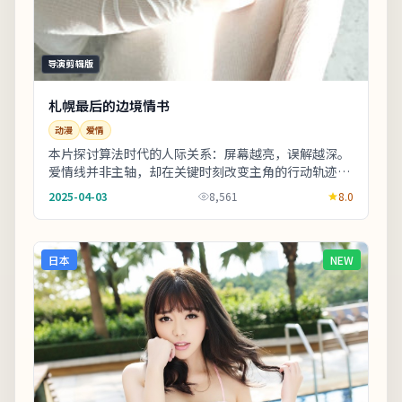
导演剪辑版
札幌最后的边境情书
动漫
爱情
本片探讨算法时代的人际关系：屏幕越亮，误解越深。
爱情线并非主轴，却在关键时刻改变主角的行动轨迹。
适合喜欢细腻叙事与现实质感的观众；若追求纯爽片
2025-04-03
8,561
8.0
场...
日本
NEW